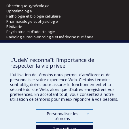
Obstétrique-gynécologie
Ophtalmologie
Pathologie et biologie cellulaire
Pharmacologie et physiologie
Pédiatrie
Psychiatrie et d’addictologie
Radiologie, radio-oncologie et médecine nucléaire
Écoles
L’UdeM reconnaît l’importance de
Kinésiologie et des sciences de l’activité physique
respecter la vie privée
Orthophonie et audiologie
L’utilisation de témoins nous permet d’améliorer et de
Réadaptation
personnaliser votre expérience Web. Certains témoins
sont obligatoires pour assurer le fonctionnement et la
Directions
sécurité du site Web, alors que d’autres enregistrent vos
préférences. En acceptant tout, vous consentez à notre
DPC
utilisation de témoins pour mieux répondre à vos besoins.
CPASS
Éthique clinique
Personnaliser les
>
témoins
Tout refuser