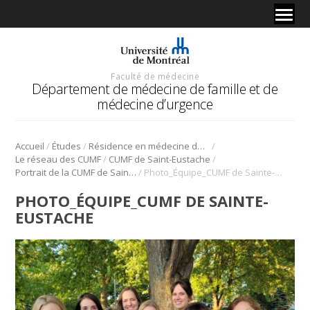
Faculté de médecine
Département de médecine de famille et de
médecine d’urgence
/
/
/
Accueil
Études
Résidence en médecine de famille
/
/
Le réseau des CUMF
CUMF de Saint-Eustache
/
Portrait de la CUMF de Saint-Eustache | Pour et par les résidents!
Photo_Équipe_CUMF de Sainte-Eustache
PHOTO_ÉQUIPE_CUMF DE SAINTE-
EUSTACHE