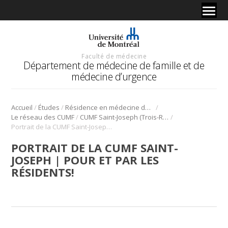
Faculté de médecine
Département de médecine de famille et de
médecine d’urgence
/
/
/
Accueil
Études
Résidence en médecine de famille
/
/
Le réseau des CUMF
CUMF Saint-Joseph (Trois-Rivières)
Portrait de la CUMF Saint-Joseph | Pour et par les résidents!
PORTRAIT DE LA CUMF SAINT-
JOSEPH | POUR ET PAR LES
RÉSIDENTS!