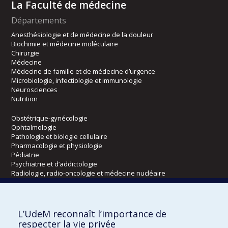
La Faculté de médecine
Départements
Anesthésiologie et de médecine de la douleur
Biochimie et médecine moléculaire
Chirurgie
Médecine
Médecine de famille et de médecine d’urgence
Microbiologie, infectiologie et immunologie
Neurosciences
Nutrition
Obstétrique-gynécologie
Ophtalmologie
Pathologie et biologie cellulaire
Pharmacologie et physiologie
Pédiatrie
Psychiatrie et d’addictologie
Radiologie, radio-oncologie et médecine nucléaire
Écoles
L’UdeM reconnaît l’importance de
Kinésiologie et des sciences de l’activité physique
respecter la vie privée