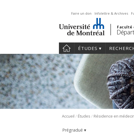
Faire un don
Infolettre & Archives
F
Faculté
Départ
ÉTUDES
RECHERC
/
/
Accueil
Études
Prégradué