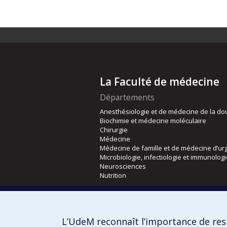
La Faculté de médecine
Départements
Anesthésiologie et de médecine de la do
Biochimie et médecine moléculaire
Chirurgie
Médecine
Médecine de famille et de médecine d’ur
Microbiologie, infectiologie et immunolog
Neurosciences
Nutrition
Écoles
Kinésiologie et des sciences de l’activité
L’UdeM reconnaît l’importance de resp
Orthophonie et audiologie