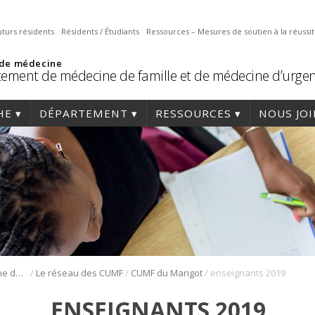
uturs résidents
Résidents / Étudiants
Ressources – Mesures de soutien à la réussi
 de médecine
ement de médecine de famille et de médecine d’urge
HE
DÉPARTEMENT
RESSOURCES
NOUS JO
/
/
/
Résidence en médecine de famille
Le réseau des CUMF
CUMF du Marigot
enseignants 2019
ENSEIGNANTS 2019