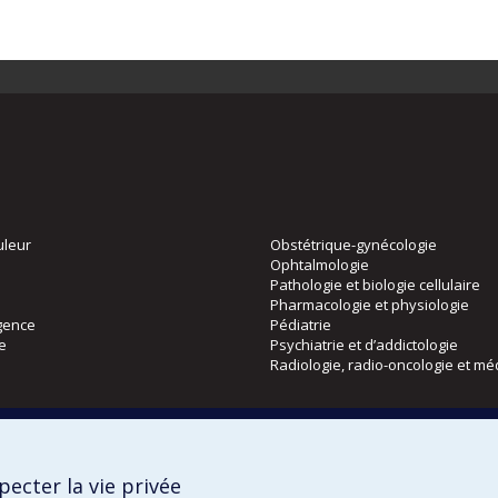
uleur
Obstétrique-gynécologie
Ophtalmologie
Pathologie et biologie cellulaire
Pharmacologie et physiologie
gence
Pédiatrie
ie
Psychiatrie et d’addictologie
Radiologie, radio-oncologie et mé
Directions
 physique
DPC
ecter la vie privée
CPASS