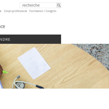
te
Corps professoral
Formation / Congrès
nce
INDRE