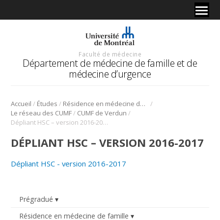
Faculté de médecine
Département de médecine de famille et de
médecine d’urgence
/
/
/
Accueil
Études
Résidence en médecine de famille
/
/
Le réseau des CUMF
CUMF de Verdun
Dépliant HSC – version 2016-2017
DÉPLIANT HSC – VERSION 2016-2017
Dépliant HSC - version 2016-2017
Prégradué
Résidence en médecine de famille