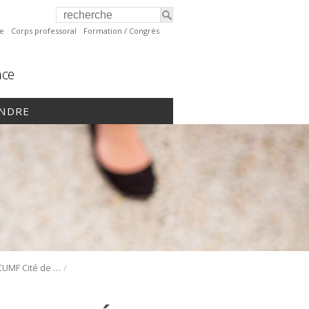
te
Corps professoral
Formation / Congrès
nce
INDRE
/
Portrait de la CUMF Cité de la Santé | Pour et par les résidents!