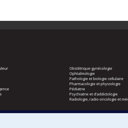
uleur
Obstétrique-gynécologie
Ophtalmologie
Pathologie et biologie cellulaire
Pharmacologie et physiologie
gence
Pédiatrie
ie
Psychiatrie et d’addictologie
Radiologie, radio-oncologie et mé
Directions
 physique
DPC