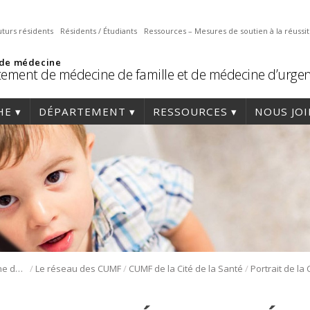
uturs résidents
Résidents / Étudiants
Ressources – Mesures de soutien à la réussi
 de médecine
ement de médecine de famille et de médecine d’urge
HE
DÉPARTEMENT
RESSOURCES
NOUS JO
/
/
/
Résidence en médecine de famille
Le réseau des CUMF
CUMF de la Cité de la Santé