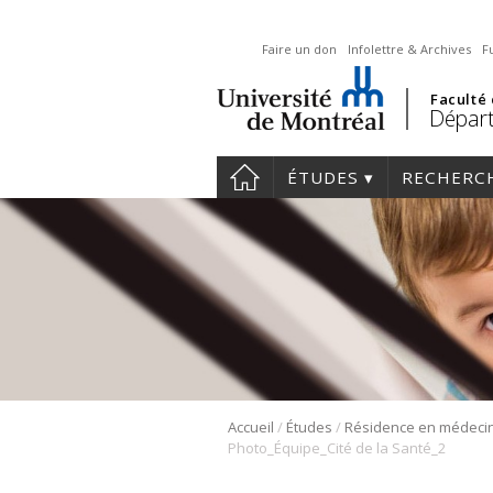
Faire un don
Infolettre & Archives
F
Faculté
Départ
ÉTUDES
RECHERC
/
/
Accueil
Études
Photo_Équipe_Cité de la Santé_2