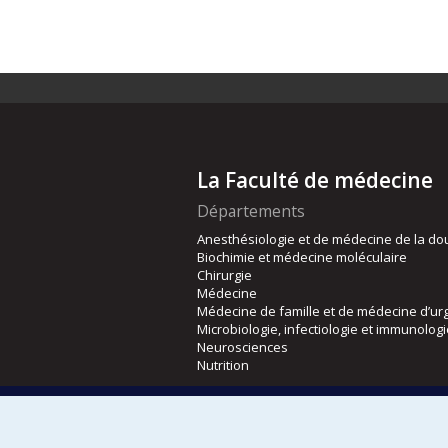
La Faculté de médecine
Départements
Anesthésiologie et de médecine de la do
Biochimie et médecine moléculaire
Chirurgie
Médecine
Médecine de famille et de médecine d’ur
Microbiologie, infectiologie et immunolog
Neurosciences
Nutrition
Écoles
Kinésiologie et des sciences de l’activité