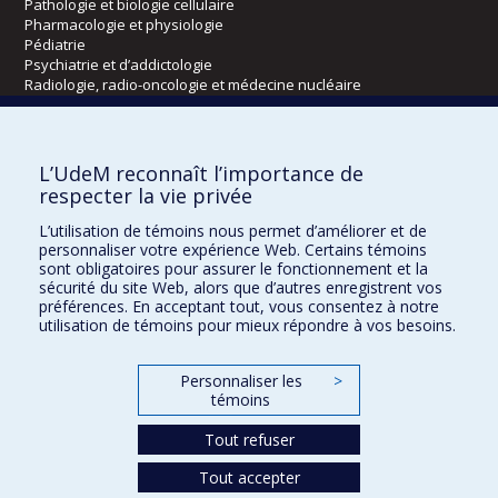
Pathologie et biologie cellulaire
Pharmacologie et physiologie
Pédiatrie
Psychiatrie et d’addictologie
Radiologie, radio-oncologie et médecine nucléaire
Écoles
L’UdeM reconnaît l’importance de
Kinésiologie et des sciences de l’activité physique
respecter la vie privée
Orthophonie et audiologie
L’utilisation de témoins nous permet d’améliorer et de
Réadaptation
personnaliser votre expérience Web. Certains témoins
sont obligatoires pour assurer le fonctionnement et la
Directions
sécurité du site Web, alors que d’autres enregistrent vos
préférences. En acceptant tout, vous consentez à notre
DPC
utilisation de témoins pour mieux répondre à vos besoins.
CPASS
Éthique clinique
Personnaliser les
>
témoins
Tout refuser
Tout accepter