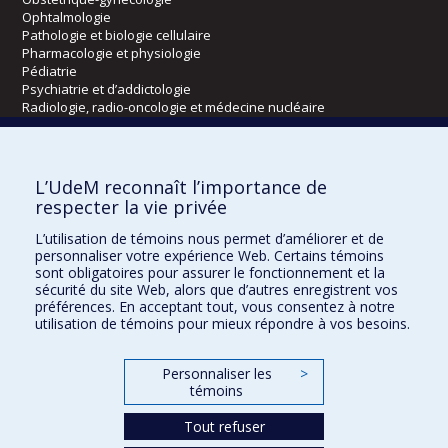
Ophtalmologie
Pathologie et biologie cellulaire
Pharmacologie et physiologie
Pédiatrie
Psychiatrie et d’addictologie
Radiologie, radio-oncologie et médecine nucléaire
Écoles
L’UdeM reconnaît l’importance de
Kinésiologie et des sciences de l’activité physique
respecter la vie privée
Orthophonie et audiologie
L’utilisation de témoins nous permet d’améliorer et de
Réadaptation
personnaliser votre expérience Web. Certains témoins
sont obligatoires pour assurer le fonctionnement et la
Directions
sécurité du site Web, alors que d’autres enregistrent vos
préférences. En acceptant tout, vous consentez à notre
DPC
utilisation de témoins pour mieux répondre à vos besoins.
CPASS
Éthique clinique
Personnaliser les
>
témoins
Tout refuser