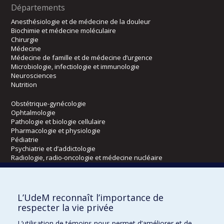
Départements
Anesthésiologie et de médecine de la douleur
Biochimie et médecine moléculaire
Chirurgie
Médecine
Médecine de famille et de médecine d’urgence
Microbiologie, infectiologie et immunologie
Neurosciences
Nutrition
Obstétrique-gynécologie
Ophtalmologie
Pathologie et biologie cellulaire
Pharmacologie et physiologie
Pédiatrie
Psychiatrie et d’addictologie
Radiologie, radio-oncologie et médecine nucléaire
Écoles
L’UdeM reconnaît l’importance de
Kinésiologie et des sciences de l’activité physique
respecter la vie privée
Orthophonie et audiologie
L’utilisation de témoins nous permet d’améliorer et de
Réadaptation