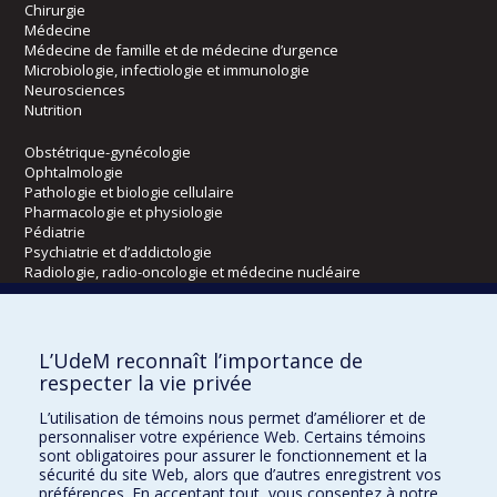
Chirurgie
Médecine
Médecine de famille et de médecine d’urgence
Microbiologie, infectiologie et immunologie
Neurosciences
Nutrition
Obstétrique-gynécologie
Ophtalmologie
Pathologie et biologie cellulaire
Pharmacologie et physiologie
Pédiatrie
Psychiatrie et d’addictologie
Radiologie, radio-oncologie et médecine nucléaire
Écoles
L’UdeM reconnaît l’importance de
Kinésiologie et des sciences de l’activité physique
respecter la vie privée
Orthophonie et audiologie
L’utilisation de témoins nous permet d’améliorer et de
Réadaptation
personnaliser votre expérience Web. Certains témoins
sont obligatoires pour assurer le fonctionnement et la
Directions
sécurité du site Web, alors que d’autres enregistrent vos
préférences. En acceptant tout, vous consentez à notre