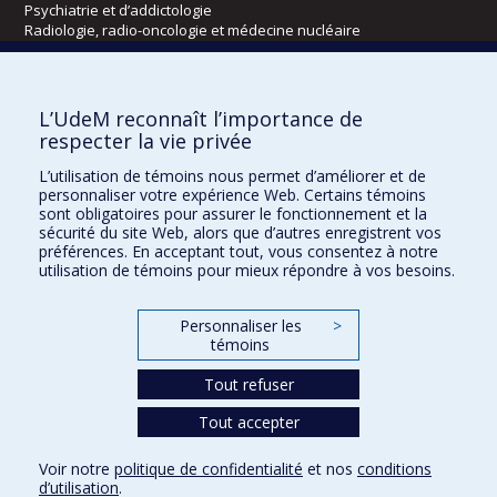
Psychiatrie et d’addictologie
Radiologie, radio-oncologie et médecine nucléaire
Écoles
L’UdeM reconnaît l’importance de
Kinésiologie et des sciences de l’activité physique
respecter la vie privée
Orthophonie et audiologie
L’utilisation de témoins nous permet d’améliorer et de
Réadaptation
personnaliser votre expérience Web. Certains témoins
sont obligatoires pour assurer le fonctionnement et la
Directions
sécurité du site Web, alors que d’autres enregistrent vos
préférences. En acceptant tout, vous consentez à notre
DPC
utilisation de témoins pour mieux répondre à vos besoins.
CPASS
Éthique clinique
Personnaliser les
>
témoins
Tout refuser
Tout accepter
Voir notre
politique de confidentialité
et nos
conditions
d’utilisation
.