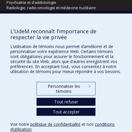
Psychiatrie et d’addictologie
Radiologie, radio-oncologie et médecine nucléaire
Écoles
L’UdeM reconnaît l’importance de
Kinésiologie et des sciences de l’activité physique
respecter la vie privée
Orthophonie et audiologie
L’utilisation de témoins nous permet d’améliorer et de
Réadaptation
personnaliser votre expérience Web. Certains témoins
sont obligatoires pour assurer le fonctionnement et la
Directions
sécurité du site Web, alors que d’autres enregistrent vos
préférences. En acceptant tout, vous consentez à notre
DPC
utilisation de témoins pour mieux répondre à vos besoins.
CPASS
Éthique clinique
Personnaliser les
>
témoins
Tout refuser
Tout accepter
Voir notre
politique de confidentialité
et nos
conditions
d’utilisation
.