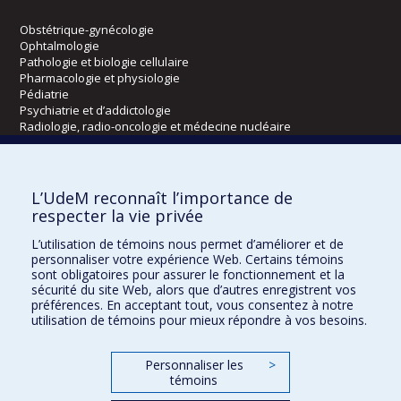
Obstétrique-gynécologie
Ophtalmologie
Pathologie et biologie cellulaire
Pharmacologie et physiologie
Pédiatrie
Psychiatrie et d’addictologie
Radiologie, radio-oncologie et médecine nucléaire
Écoles
L’UdeM reconnaît l’importance de
Kinésiologie et des sciences de l’activité physique
respecter la vie privée
Orthophonie et audiologie
L’utilisation de témoins nous permet d’améliorer et de
Réadaptation
personnaliser votre expérience Web. Certains témoins
sont obligatoires pour assurer le fonctionnement et la
Directions
sécurité du site Web, alors que d’autres enregistrent vos
préférences. En acceptant tout, vous consentez à notre
DPC
utilisation de témoins pour mieux répondre à vos besoins.
CPASS
Éthique clinique
Personnaliser les
>
témoins