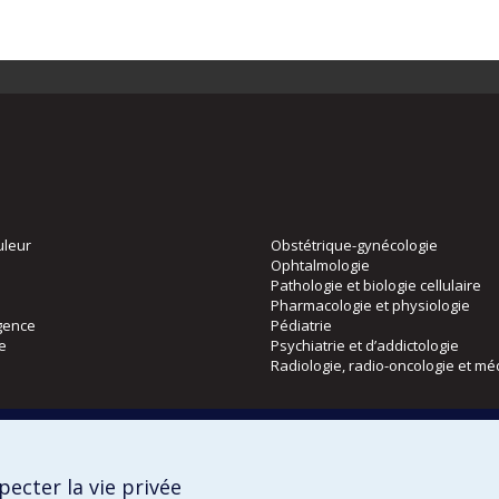
uleur
Obstétrique-gynécologie
Ophtalmologie
Pathologie et biologie cellulaire
Pharmacologie et physiologie
gence
Pédiatrie
ie
Psychiatrie et d’addictologie
Radiologie, radio-oncologie et mé
Directions
 physique
DPC
ecter la vie privée
CPASS