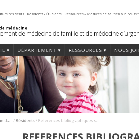
uturs résidents
Résidents / Étudiants
Ressources – Mesures de soutien à la réussi
 de médecine
ement de médecine de famille et de médecine d’urge
HE
DÉPARTEMENT
RESSOURCES
NOUS JO
/
/
Résidence en médecine de famille
Résidents
References bibliographiques secteurs de soins
REFERENCES BIBLIOGR