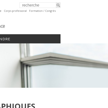
te
Corps professoral
Formation / Congrès
nce
INDRE
APHIQUES