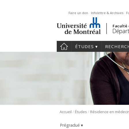
Faire un don
Infolettre & Archives
F
Faculté
Départ
ÉTUDES
RECHERC
/
/
Accueil
Études
Prégradué