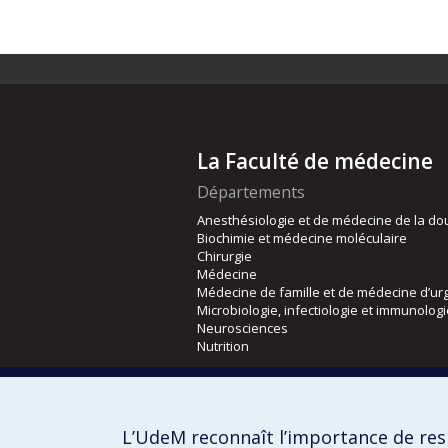
La Faculté de médecine
Départements
Anesthésiologie et de médecine de la do
Biochimie et médecine moléculaire
Chirurgie
Médecine
Médecine de famille et de médecine d’ur
Microbiologie, infectiologie et immunolog
Neurosciences
Nutrition
Écoles
Kinésiologie et des sciences de l’activité
L’UdeM reconnaît l’importance de resp
Orthophonie et audiologie