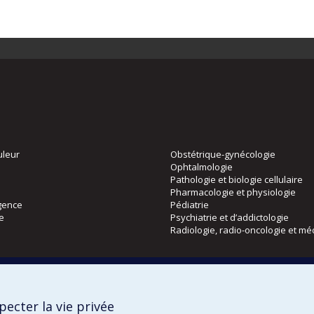
uleur
Obstétrique-gynécologie
Ophtalmologie
Pathologie et biologie cellulaire
Pharmacologie et physiologie
gence
Pédiatrie
ie
Psychiatrie et d’addictologie
Radiologie, radio-oncologie et mé
Directions
 physique
DPC
ecter la vie privée
CPASS