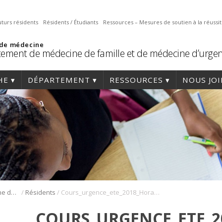
uturs résidents
Résidents / Étudiants
Ressources – Mesures de soutien à la réussi
 de médecine
ement de médecine de famille et de médecine d’urge
HE
DÉPARTEMENT
RESSOURCES
NOUS JO
/
/
Résidence en médecine de famille
Résidents
Cours_urgence_ete_2018_Horaire
COURS_URGENCE_ETE_2