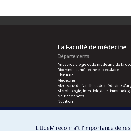
La Faculté de médecine
Départements
Anesthésiologie et de médecine de la do
Biochimie et médecine moléculaire
Chirurgie
Médecine
Médecine de famille et de médecine d’ur
Microbiologie, infectiologie et immunolog
Neurosciences
Nutrition
Écoles
Kinésiologie et des sciences de l’activité
L’UdeM reconnaît l’importance de resp
Orthophonie et audiologie