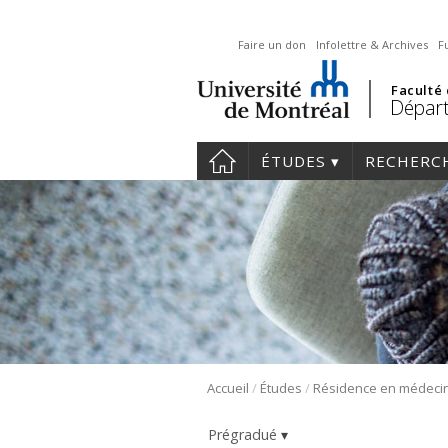
Faire un don
Infolettre & Archives
F
Faculté
Départ
ÉTUDES
RECHERC
/
/
Accueil
Études
Prégradué