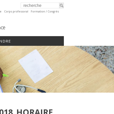
te
Corps professoral
Formation / Congrès
nce
INDRE
018_HORAIRE