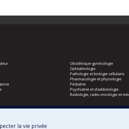
uleur
Obstétrique-gynécologie
Ophtalmologie
Pathologie et biologie cellulaire
Pharmacologie et physiologie
gence
Pédiatrie
ie
Psychiatrie et d’addictologie
Radiologie, radio-oncologie et mé
Directions
 physique
DPC
ecter la vie privée
CPASS