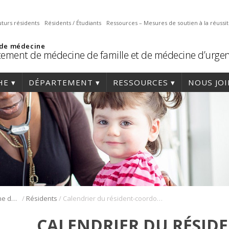
uturs résidents
Résidents / Étudiants
Ressources – Mesures de soutien à la réussi
 de médecine
ement de médecine de famille et de médecine d’urge
HE
DÉPARTEMENT
RESSOURCES
NOUS JO
/
/
Résidence en médecine de famille
Résidents
Calendrier du résident-coordonnateur 2016-2017
CALENDRIER DU RÉSIDE