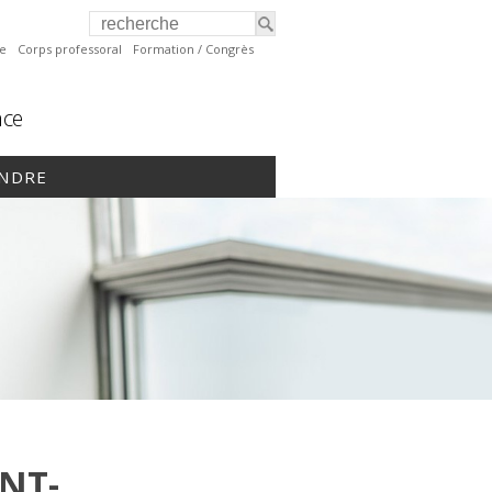
te
Corps professoral
Formation / Congrès
nce
INDRE
NT-