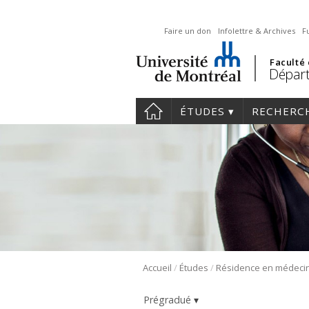
Faire un don
Infolettre & Archives
F
Faculté
Départ
ÉTUDES
RECHERC
/
/
Accueil
Études
Prégradué