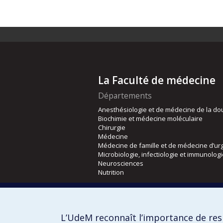
La Faculté de médecine
Départements
Anesthésiologie et de médecine de la do
Biochimie et médecine moléculaire
Chirurgie
Médecine
Médecine de famille et de médecine d’ur
Microbiologie, infectiologie et immunolog
Neurosciences
Nutrition
Écoles
Kinésiologie et des sciences de l’activité
L’UdeM reconnaît l’importance de resp
Orthophonie et audiologie