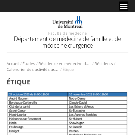
Faculté de médecine
Département de médecine de famille et de
médecine d’urgence
/
/
/
/
Accueil
Études
Résidence en médecine de famille
Résidents
/
Calendrier des activités académiques obligatoires
Étique
ÉTIQUE