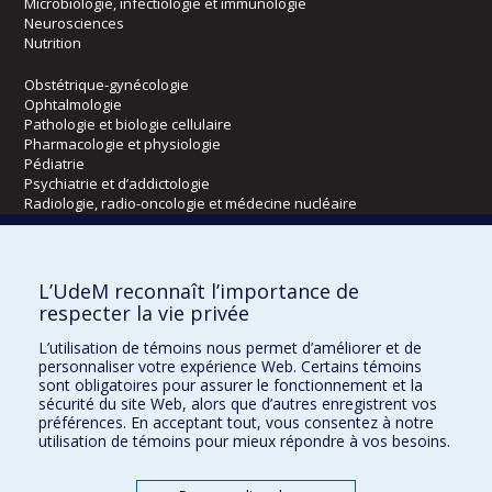
Microbiologie, infectiologie et immunologie
Neurosciences
Nutrition
Obstétrique-gynécologie
Ophtalmologie
Pathologie et biologie cellulaire
Pharmacologie et physiologie
Pédiatrie
Psychiatrie et d’addictologie
Radiologie, radio-oncologie et médecine nucléaire
Écoles
L’UdeM reconnaît l’importance de
Kinésiologie et des sciences de l’activité physique
respecter la vie privée
Orthophonie et audiologie
L’utilisation de témoins nous permet d’améliorer et de
Réadaptation
personnaliser votre expérience Web. Certains témoins
sont obligatoires pour assurer le fonctionnement et la
Directions
sécurité du site Web, alors que d’autres enregistrent vos
préférences. En acceptant tout, vous consentez à notre
DPC
utilisation de témoins pour mieux répondre à vos besoins.
CPASS
Éthique clinique