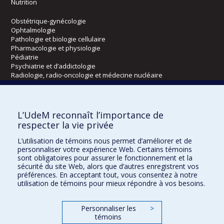
Nutrition
Obstétrique-gynécologie
Ophtalmologie
Pathologie et biologie cellulaire
Pharmacologie et physiologie
Pédiatrie
Psychiatrie et d’addictologie
Radiologie, radio-oncologie et médecine nucléaire
Écoles
L’UdeM reconnaît l’importance de
Kinésiologie et des sciences de l’activité physique
respecter la vie privée
Orthophonie et audiologie
L’utilisation de témoins nous permet d’améliorer et de
Réadaptation
personnaliser votre expérience Web. Certains témoins
sont obligatoires pour assurer le fonctionnement et la
Directions
sécurité du site Web, alors que d’autres enregistrent vos
préférences. En acceptant tout, vous consentez à notre
DPC
utilisation de témoins pour mieux répondre à vos besoins.
CPASS
Éthique clinique
Personnaliser les
>
témoins