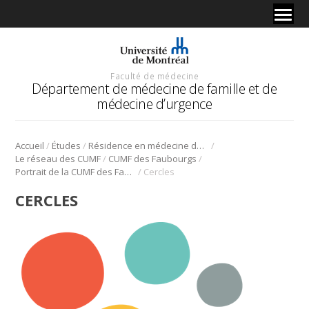
Faculté de médecine
Département de médecine de famille et de
médecine d’urgence
/
/
/
Accueil
Études
Résidence en médecine de famille
/
/
Le réseau des CUMF
CUMF des Faubourgs
/
Portrait de la CUMF des Faubourgs | Pour et par les résidents!
Cercles
CERCLES