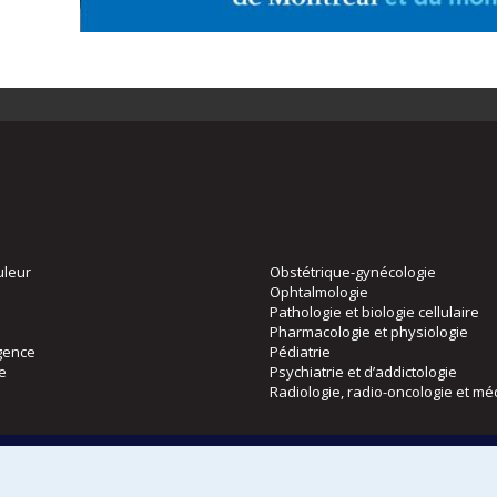
uleur
Obstétrique-gynécologie
Ophtalmologie
Pathologie et biologie cellulaire
Pharmacologie et physiologie
gence
Pédiatrie
ie
Psychiatrie et d’addictologie
Radiologie, radio-oncologie et mé
Directions
 physique
DPC