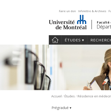
Faire un don
Infolettre & Archives
F
Faculté
Départ
ÉTUDES
RECHERC
/
/
Accueil
Études
Prégradué