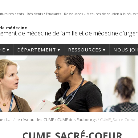
uturs résidents
Résidents / Étudiants
Ressources – Mesures de soutien à la réussi
 de médecine
ement de médecine de famille et de médecine d’urge
HE
DÉPARTEMENT
RESSOURCES
NOUS JO
/
/
/
Résidence en médecine de famille
Le réseau des CUMF
CUMF des Faubourgs
CUMF_Sacré-Coeur
CUMF_SACRÉ-COEUR