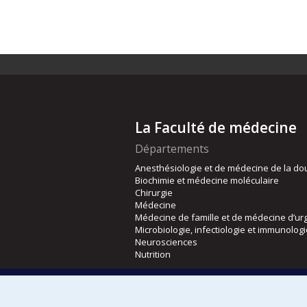
La Faculté de médecine
Départements
Anesthésiologie et de médecine de la do
Biochimie et médecine moléculaire
Chirurgie
Médecine
Médecine de famille et de médecine d’ur
Microbiologie, infectiologie et immunolog
Neurosciences
Nutrition
Écoles
Kinésiologie et des sciences de l’activité