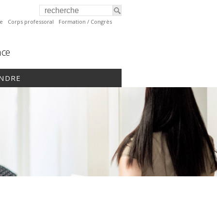
te
Corps professoral
Formation / Congrès
nce
INDRE