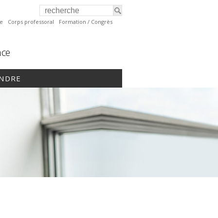
te
Corps professoral
Formation / Congrès
nce
INDRE