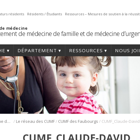
uturs résidents
Résidents / Étudiants
Ressources – Mesures de soutien à la réussi
 de médecine
ement de médecine de famille et de médecine d’urge
HE
DÉPARTEMENT
RESSOURCES
NOUS JO
/
/
/
Résidence en médecine de famille
Le réseau des CUMF
CUMF des Faubourgs
CUMF_Claude-David
CUMF_CLAUDE-DAVID