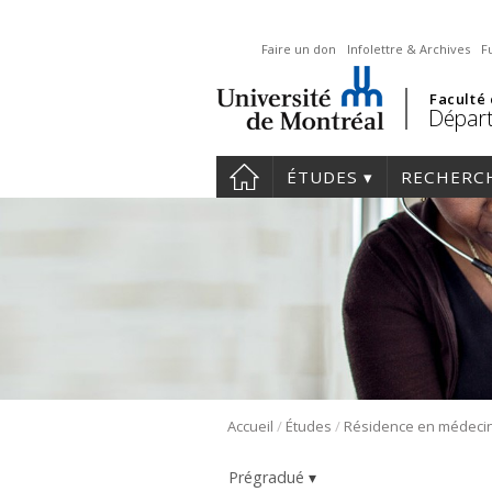
Faire un don
Infolettre & Archives
F
Faculté
Départ
ÉTUDES
RECHERC
/
/
Accueil
Études
Prégradué