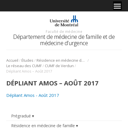
Faculté de médecine
Département de médecine de famille et de
médecine d’urgence
/
/
/
Accueil
Études
Résidence en médecine de famille
/
/
Le réseau des CUMF
CUMF de Verdun
Dépliant Amos – Août 2017
DÉPLIANT AMOS – AOÛT 2017
Dépliant Amos - Août 2017
Prégradué
Résidence en médecine de famille