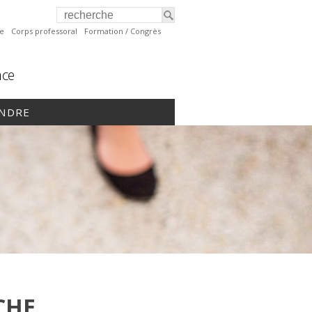
te
Corps professoral
Formation / Congrès
nce
INDRE
CHE