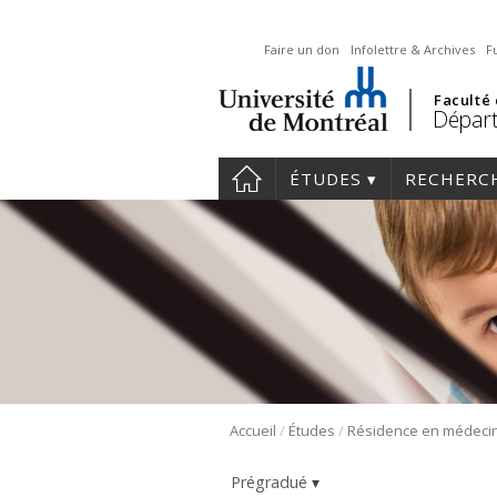
Faire un don
Infolettre & Archives
F
Faculté
Départ
ÉTUDES
RECHERC
/
/
Accueil
Études
Prégradué