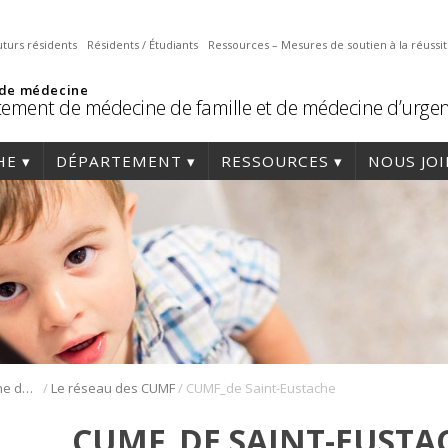
uturs résidents
Résidents / Étudiants
Ressources – Mesures de soutien à la réussi
 de médecine
ement de médecine de famille et de médecine d’urge
HE
DÉPARTEMENT
RESSOURCES
NOUS JO
/
/
Résidence en médecine de famille
Le réseau des CUMF
CUMF_de Saint-Eustache
CUMF_DE SAINT-EUSTA