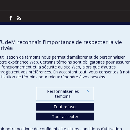
Confidentialité
Conditions d’utilisation
Paramètres des témoins
’UdeM reconnaît l’importance de respecter la vie
rivée
’utilisation de témoins nous permet d’améliorer et de personnaliser
otre expérience Web. Certains témoins sont obligatoires pour assurer
e fonctionnement et la sécurité du site Web, alors que d’autres
nregistrent vos préférences. En acceptant tout, vous consentez à not
tilisation de témoins pour mieux répondre à vos besoins.
Personnaliser les
>
témoins
Tout refuser
Tout accepter
oir notre
politique de confidentialité
et nos
conditions d’utilisation
.