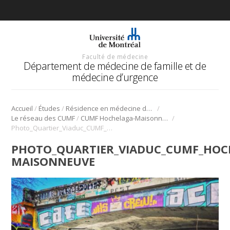
Faculté de médecine
Département de médecine de famille et de
médecine d’urgence
/
/
/
Accueil
Études
Résidence en médecine de famille
/
/
Le réseau des CUMF
CUMF Hochelaga-Maisonneuve
Photo_Quartier_Viaduc_CUMF_Hochelaga-Maisonneuve
PHOTO_QUARTIER_VIADUC_CUMF_HOC
MAISONNEUVE