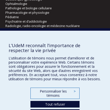
Ophtalmologie
Pathologie et biologie cellulaire
Pharmacologie et physiologie
Pédiatrie
Psychiatrie et d’addictologie
Radiologie, radio-oncologie et médecine nucléaire
Écoles
L’UdeM reconnaît l’importance de
Kinésiologie et des sciences de l’activité physique
respecter la vie privée
Orthophonie et audiologie
L’utilisation de témoins nous permet d’améliorer et de
Réadaptation
personnaliser votre expérience Web. Certains témoins
sont obligatoires pour assurer le fonctionnement et la
Directions
sécurité du site Web, alors que d’autres enregistrent vos
préférences. En acceptant tout, vous consentez à notre
DPC
utilisation de témoins pour mieux répondre à vos besoins.
CPASS
Éthique clinique
Personnaliser les
>
témoins
Tout refuser