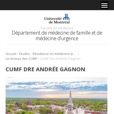
Faculté de médecine
Département de médecine de famille et de
médecine d’urgence
/
/
/
Accueil
Études
Résidence en médecine de famille
/
Le réseau des CUMF
CUMF Dre Andrée Gagnon
CUMF DRE ANDRÉE GAGNON