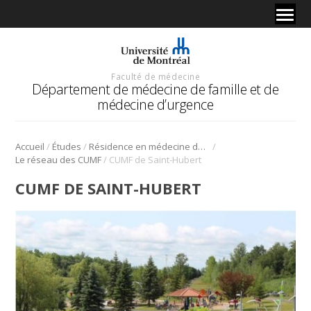
Faculté de médecine
Département de médecine de famille et de
médecine d’urgence
/
/
/
Accueil
Études
Résidence en médecine de famille
/
Le réseau des CUMF
CUMF de Saint-Hubert
CUMF DE SAINT-HUBERT