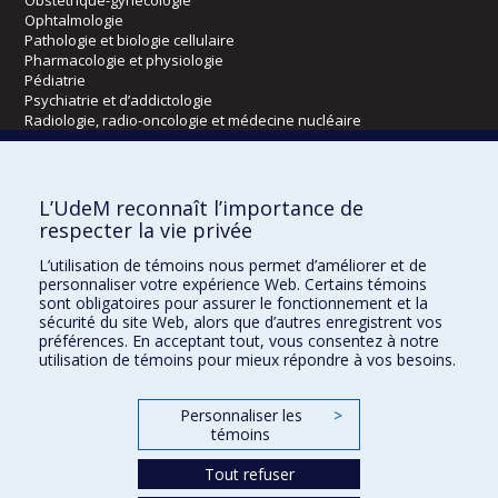
Ophtalmologie
Pathologie et biologie cellulaire
Pharmacologie et physiologie
Pédiatrie
Psychiatrie et d’addictologie
Radiologie, radio-oncologie et médecine nucléaire
Écoles
L’UdeM reconnaît l’importance de
Kinésiologie et des sciences de l’activité physique
respecter la vie privée
Orthophonie et audiologie
L’utilisation de témoins nous permet d’améliorer et de
Réadaptation
personnaliser votre expérience Web. Certains témoins
sont obligatoires pour assurer le fonctionnement et la
Directions
sécurité du site Web, alors que d’autres enregistrent vos
préférences. En acceptant tout, vous consentez à notre
DPC
utilisation de témoins pour mieux répondre à vos besoins.
CPASS
Éthique clinique
Personnaliser les
>
témoins
Tout refuser