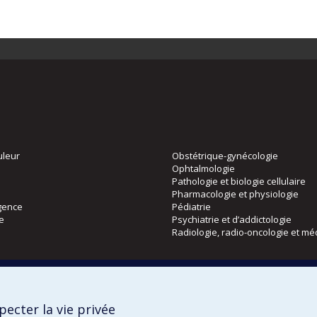
uleur
Obstétrique-gynécologie
Ophtalmologie
Pathologie et biologie cellulaire
Pharmacologie et physiologie
gence
Pédiatrie
ie
Psychiatrie et d’addictologie
Radiologie, radio-oncologie et mé
Directions
 physique
DPC
ecter la vie privée
CPASS