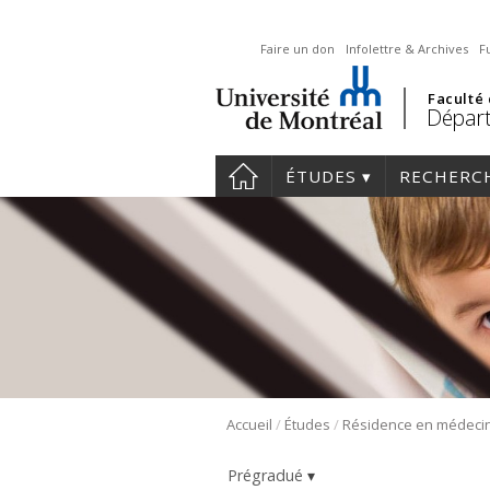
Faire un don
Infolettre & Archives
F
Faculté
Départ
ÉTUDES
RECHERC
/
/
Accueil
Études
Prégradué