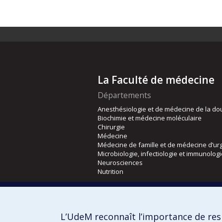
La Faculté de médecine
Départements
Anesthésiologie et de médecine de la do
Biochimie et médecine moléculaire
Chirurgie
Médecine
Médecine de famille et de médecine d’ur
Microbiologie, infectiologie et immunolog
Neurosciences
Nutrition
Écoles
Kinésiologie et des sciences de l’activité
L’UdeM reconnaît l’importance de resp
Orthophonie et audiologie