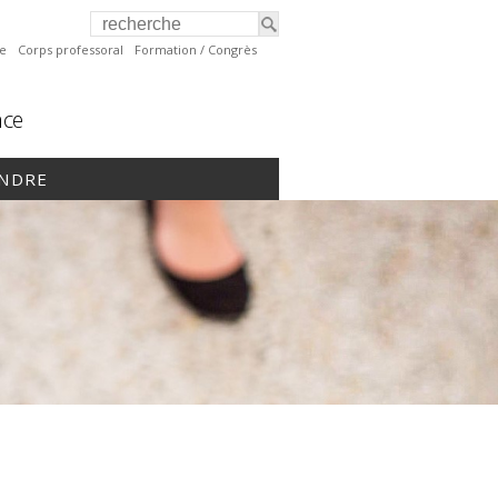
te
Corps professoral
Formation / Congrès
nce
INDRE
B