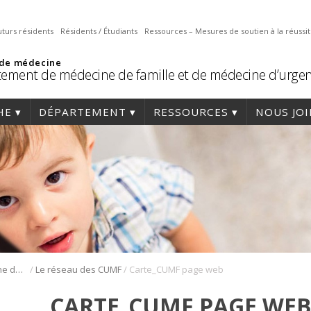
uturs résidents
Résidents / Étudiants
Ressources – Mesures de soutien à la réussi
 de médecine
ement de médecine de famille et de médecine d’urge
HE
DÉPARTEMENT
RESSOURCES
NOUS JO
/
/
Résidence en médecine de famille
Le réseau des CUMF
Carte_CUMF page web
CARTE_CUMF PAGE WE