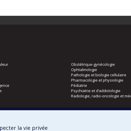
uleur
Obstétrique-gynécologie
Ophtalmologie
Pathologie et biologie cellulaire
Pharmacologie et physiologie
gence
Pédiatrie
ie
Psychiatrie et d’addictologie
Radiologie, radio-oncologie et mé
Directions
 physique
DPC
ecter la vie privée
CPASS