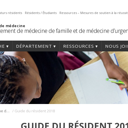
uturs résidents
Résidents / Étudiants
Ressources – Mesures de soutien à la réussi
 de médecine
ement de médecine de famille et de médecine d’urge
HE
DÉPARTEMENT
RESSOURCES
NOUS JO
/
Résidence en médecine de famille
Guide du résident 2018
GUIDE DU RÉSIDENT 20