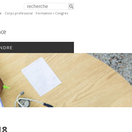
te
Corps professoral
Formation / Congrès
nce
INDRE
18