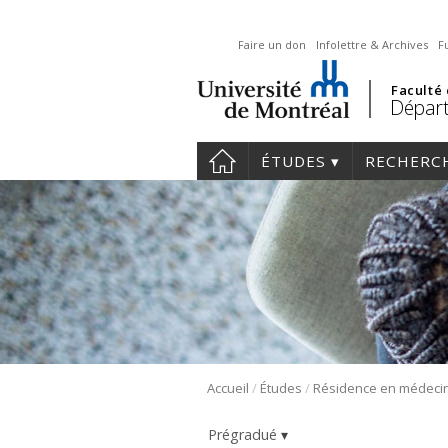
Faire un don
Infolettre & Archives
F
Faculté
Départ
ÉTUDES
RECHERC
/
/
Accueil
Études
Prégradué