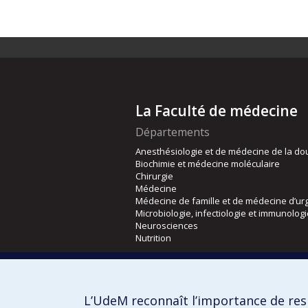
La Faculté de médecine
Départements
Anesthésiologie et de médecine de la do
Biochimie et médecine moléculaire
Chirurgie
Médecine
Médecine de famille et de médecine d’ur
Microbiologie, infectiologie et immunolog
Neurosciences
Nutrition
Écoles
Kinésiologie et des sciences de l’activité
L’UdeM reconnaît l’importance de resp
Orthophonie et audiologie