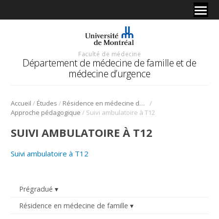
Faculté de médecine
Département de médecine de famille et de
médecine d’urgence
/
/
/
Accueil
Études
Résidence en médecine de famille
/
Approche pédagogique
Suivi ambulatoire à T12
SUIVI AMBULATOIRE À T12
Suivi ambulatoire à T12
Prégradué
Résidence en médecine de famille