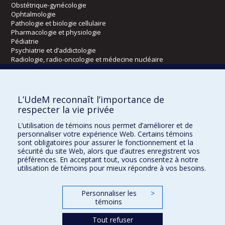
Obstétrique-gynécologie
Ophtalmologie
Pathologie et biologie cellulaire
Pharmacologie et physiologie
Pédiatrie
Psychiatrie et d’addictologie
Radiologie, radio-oncologie et médecine nucléaire
Écoles
L’UdeM reconnaît l’importance de
Kinésiologie et des sciences de l’activité physique
respecter la vie privée
Orthophonie et audiologie
L’utilisation de témoins nous permet d’améliorer et de
Réadaptation
personnaliser votre expérience Web. Certains témoins
sont obligatoires pour assurer le fonctionnement et la
Directions
sécurité du site Web, alors que d’autres enregistrent vos
préférences. En acceptant tout, vous consentez à notre
DPC
utilisation de témoins pour mieux répondre à vos besoins.
CPASS
Éthique clinique
Personnaliser les
>
témoins
Tout refuser