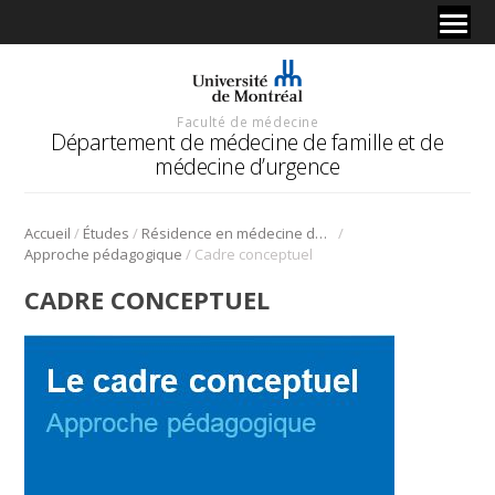
Faculté de médecine
Département de médecine de famille et de
médecine d’urgence
/
/
/
Accueil
Études
Résidence en médecine de famille
/
Approche pédagogique
Cadre conceptuel
CADRE CONCEPTUEL