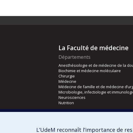
La Faculté de médecine
Départements
Anesthésiologie et de médecine de la do
Biochimie et médecine moléculaire
Chirurgie
Médecine
Médecine de famille et de médecine d’ur
Microbiologie, infectiologie et immunolog
Neurosciences
Nutrition
Écoles
Kinésiologie et des sciences de l’activité
L’UdeM reconnaît l’importance de resp
Orthophonie et audiologie