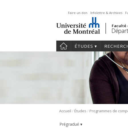
Faire un don
Infolettre & Archives
F
Faculté
Départ
ÉTUDES
RECHERC
/
/
Accueil
Études
Prégradué