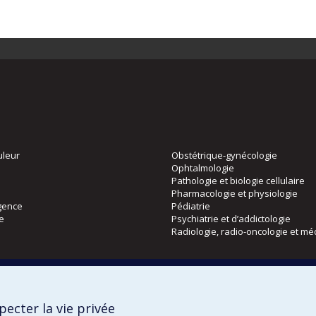
uleur
Obstétrique-gynécologie
Ophtalmologie
Pathologie et biologie cellulaire
Pharmacologie et physiologie
gence
Pédiatrie
ie
Psychiatrie et d’addictologie
Radiologie, radio-oncologie et mé
Directions
 physique
DPC
ecter la vie privée
CPASS