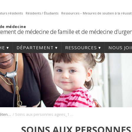
uturs résidents
Résidents / Étudiants
Ressources – Mesures de soutien à la réussi
 de médecine
ement de médecine de famille et de médecine d’urge
HE
DÉPARTEMENT
RESSOURCES
NOUS JO
/
Programmes de compétences avancées en médecine de famille
Soins aux personnes agees_1 an
SOINS AUX PERSONNES