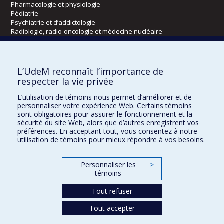
Pharmacologie et physiologie
Pédiatrie
Psychiatrie et d’addictologie
Radiologie, radio-oncologie et médecine nucléaire
Écoles
L’UdeM reconnaît l’importance de
Kinésiologie et des sciences de l’activité physique
respecter la vie privée
Orthophonie et audiologie
L’utilisation de témoins nous permet d’améliorer et de
Réadaptation
personnaliser votre expérience Web. Certains témoins
sont obligatoires pour assurer le fonctionnement et la
Directions
sécurité du site Web, alors que d’autres enregistrent vos
préférences. En acceptant tout, vous consentez à notre
DPC
utilisation de témoins pour mieux répondre à vos besoins.
CPASS
Éthique clinique
Personnaliser les
>
témoins
Tout refuser
Tout accepter