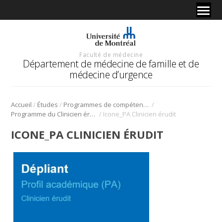
Faculté de médecine
Département de médecine de famille et de
médecine d’urgence
/
/
/
Accueil
Études
Programmes de compétences avancées en médecine de famille
/
Programme du Clinicien érudit (PCE) – Profil académique (PA)
Icone_PA Clinicien érudit
ICONE_PA CLINICIEN ÉRUDIT