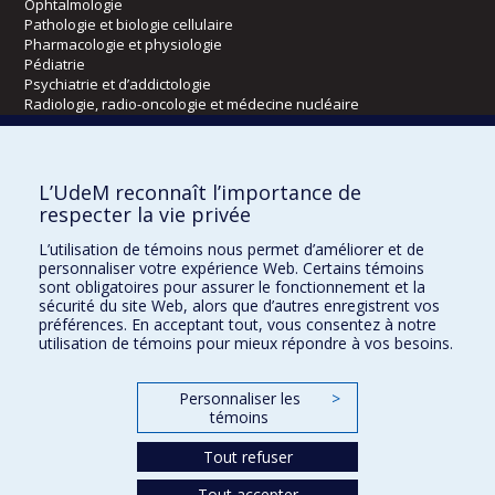
Ophtalmologie
Pathologie et biologie cellulaire
Pharmacologie et physiologie
Pédiatrie
Psychiatrie et d’addictologie
Radiologie, radio-oncologie et médecine nucléaire
Écoles
L’UdeM reconnaît l’importance de
Kinésiologie et des sciences de l’activité physique
respecter la vie privée
Orthophonie et audiologie
L’utilisation de témoins nous permet d’améliorer et de
Réadaptation
personnaliser votre expérience Web. Certains témoins
sont obligatoires pour assurer le fonctionnement et la
Directions
sécurité du site Web, alors que d’autres enregistrent vos
préférences. En acceptant tout, vous consentez à notre
DPC
utilisation de témoins pour mieux répondre à vos besoins.
CPASS
Éthique clinique
Personnaliser les
>
témoins
Tout refuser
Tout accepter