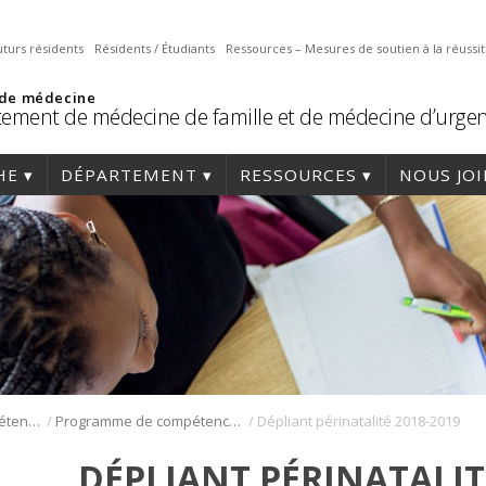
uturs résidents
Résidents / Étudiants
Ressources – Mesures de soutien à la réussi
 de médecine
ement de médecine de famille et de médecine d’urge
HE
DÉPARTEMENT
RESSOURCES
NOUS JO
/
/
Programmes de compétences avancées en médecine de famille
Programme de compétences avancées en périnatalité
Dépliant périnatalité 2018-2019
DÉPLIANT PÉRINATALIT