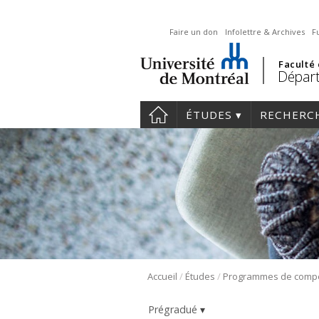
Faire un don
Infolettre & Archives
F
Faculté
Départ
ÉTUDES
RECHERC
/
/
Accueil
Études
Prégradué