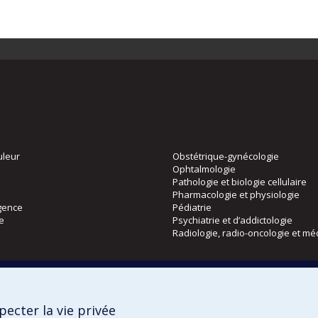
uleur
Obstétrique-gynécologie
Ophtalmologie
Pathologie et biologie cellulaire
Pharmacologie et physiologie
gence
Pédiatrie
ie
Psychiatrie et d’addictologie
Radiologie, radio-oncologie et mé
Directions
 physique
DPC
ecter la vie privée
CPASS