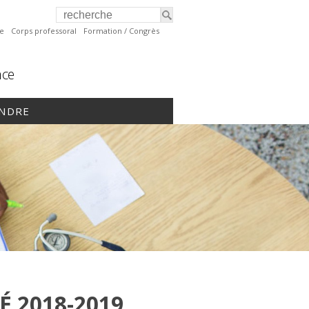
te
Corps professoral
Formation / Congrès
nce
INDRE
É 2018-2019