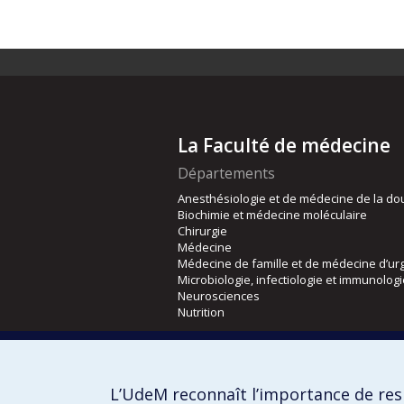
La Faculté de médecine
Départements
Anesthésiologie et de médecine de la do
Biochimie et médecine moléculaire
Chirurgie
Médecine
Médecine de famille et de médecine d’ur
Microbiologie, infectiologie et immunolog
Neurosciences
Nutrition
Écoles
Kinésiologie et des sciences de l’activité
L’UdeM reconnaît l’importance de resp
Orthophonie et audiologie