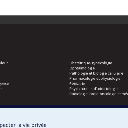
uleur
Obstétrique-gynécologie
Ophtalmologie
Pathologie et biologie cellulaire
Pharmacologie et physiologie
gence
Pédiatrie
ie
Psychiatrie et d’addictologie
Radiologie, radio-oncologie et mé
Directions
 physique
DPC
ecter la vie privée
CPASS