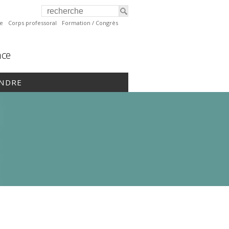
te
Corps professoral
Formation / Congrès
nce
INDRE