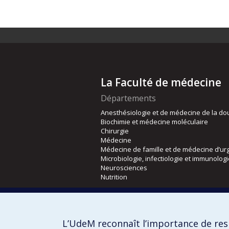
La Faculté de médecine
Départements
Anesthésiologie et de médecine de la do
Biochimie et médecine moléculaire
Chirurgie
Médecine
Médecine de famille et de médecine d’ur
Microbiologie, infectiologie et immunolog
Neurosciences
Nutrition
Écoles
Kinésiologie et des sciences de l’activité
L’UdeM reconnaît l’importance de resp
Orthophonie et audiologie