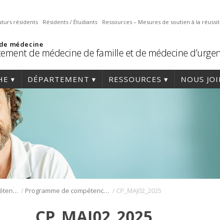
uturs résidents
Résidents / Étudiants
Ressources – Mesures de soutien à la réussi
 de médecine
ement de médecine de famille et de médecine d’urge
HE
DÉPARTEMENT
RESSOURCES
NOUS JO
/
/
Programmes de compétences avancées en médecine de famille
Programme de compétences avancées en périnatalité
CP_MAJ02_2025
CP_MAJ02_2025