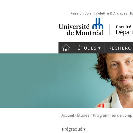
Faire un don
Infolettre & Archives
F
Faculté
Départ
ÉTUDES
RECHERC
/
/
Accueil
Études
Prégradué