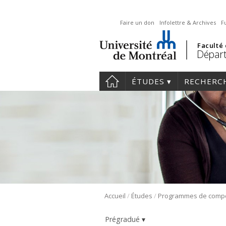
Faire un don
Infolettre & Archives
F
Faculté
Départ
ÉTUDES
RECHERC
/
/
Accueil
Études
Prégradué