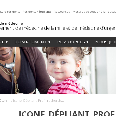
uturs résidents
Résidents / Étudiants
Ressources – Mesures de soutien à la réussi
 de médecine
ement de médecine de famille et de médecine d’urge
HE
DÉPARTEMENT
RESSOURCES
NOUS JO
/
Programmes de compétences avancées en médecine de famille
Icone_Dépliant_Profil recherche_Clinicien erudit
ICONE_DÉPLIANT_PROF