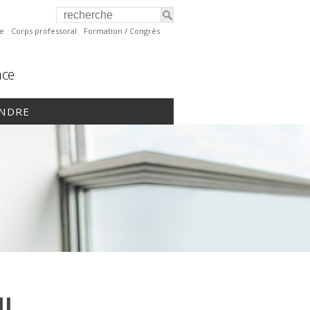
te
Corps professoral
Formation / Congrès
nce
INDRE
IL