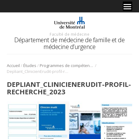
Faculté de médecine
Département de médecine de famille et de
médecine d’urgence
/
/
/
Accueil
Études
Programmes de compétences avancées en médecine de famille
Depliant_ClinicienErudit-profil-recherche_2023
DEPLIANT_CLINICIENERUDIT-PROFIL-
RECHERCHE_2023