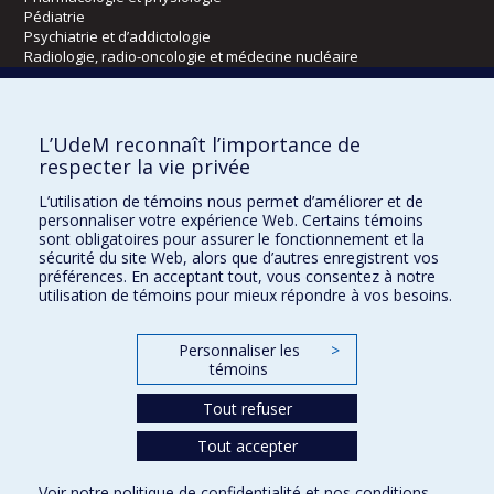
Pédiatrie
Psychiatrie et d’addictologie
Radiologie, radio-oncologie et médecine nucléaire
Écoles
L’UdeM reconnaît l’importance de
Kinésiologie et des sciences de l’activité physique
respecter la vie privée
Orthophonie et audiologie
L’utilisation de témoins nous permet d’améliorer et de
Réadaptation
personnaliser votre expérience Web. Certains témoins
sont obligatoires pour assurer le fonctionnement et la
Directions
sécurité du site Web, alors que d’autres enregistrent vos
préférences. En acceptant tout, vous consentez à notre
DPC
utilisation de témoins pour mieux répondre à vos besoins.
CPASS
Éthique clinique
Personnaliser les
>
témoins
Tout refuser
Tout accepter
Voir notre
politique de confidentialité
et nos
conditions