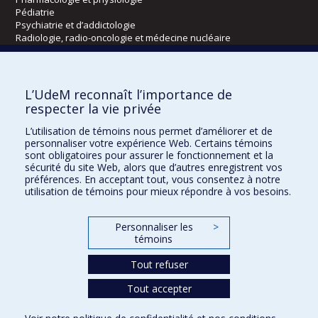
Pédiatrie
Psychiatrie et d’addictologie
Radiologie, radio-oncologie et médecine nucléaire
Écoles
L’UdeM reconnaît l’importance de
Kinésiologie et des sciences de l’activité physique
respecter la vie privée
Orthophonie et audiologie
L’utilisation de témoins nous permet d’améliorer et de
Réadaptation
personnaliser votre expérience Web. Certains témoins
sont obligatoires pour assurer le fonctionnement et la
Directions
sécurité du site Web, alors que d’autres enregistrent vos
préférences. En acceptant tout, vous consentez à notre
DPC
utilisation de témoins pour mieux répondre à vos besoins.
CPASS
Éthique clinique
Personnaliser les
>
témoins
Tout refuser
Tout accepter