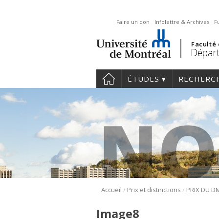
Faire un don
Infolettre & Archives
F
Faculté
Départ
ÉTUDES
RECHERC
/
/
Accueil
Prix et distinctions
PRIX DU D
Image8