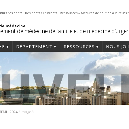
uturs résidents
Résidents / Étudiants
Ressources – Mesures de soutien à la réussi
 de médecine
ement de médecine de famille et de médecine d’urge
HE
DÉPARTEMENT
RESSOURCES
NOUS JO
/
MFMU 2024
Image8