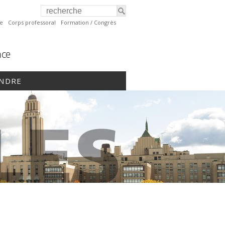
te
Corps professoral
Formation / Congrès
nce
INDRE