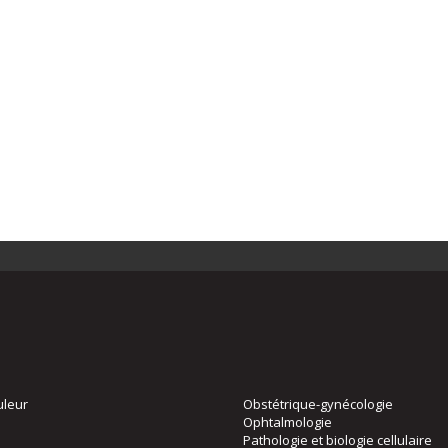
uleur
Obstétrique-gynécologie
Ophtalmologie
Pathologie et biologie cellulaire