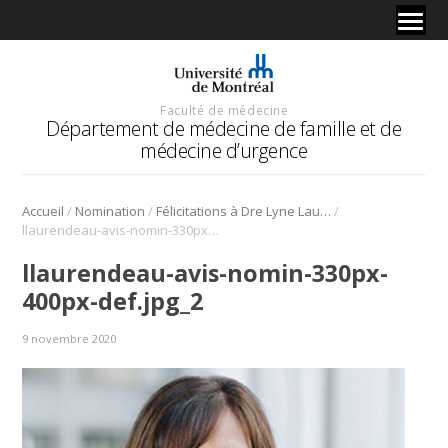
Faculté de médecine
Département de médecine de famille et de
médecine d’urgence
/
/
/
Accueil
Nomination
Félicitations à Dre Lyne Laurendeau pour sa récente nomination au CMQ!
llaurendeau-avis-nomin-330px-400px-def.jpg_2
llaurendeau-avis-nomin-330px-
400px-def.jpg_2
9 novembre 2020