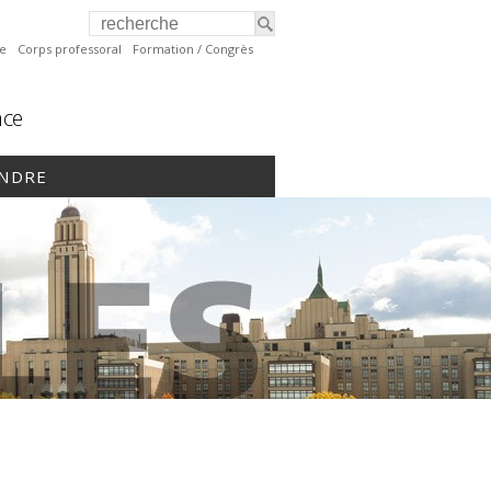
te
Corps professoral
Formation / Congrès
nce
INDRE