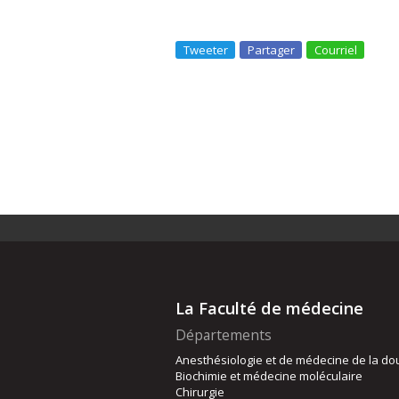
Tweeter
Partager
Courriel
La Faculté de médecine
Départements
Anesthésiologie et de médecine de la do
Biochimie et médecine moléculaire
Chirurgie