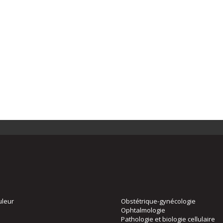
uleur
Obstétrique-gynécologie
Ophtalmologie
Pathologie et biologie cellulaire