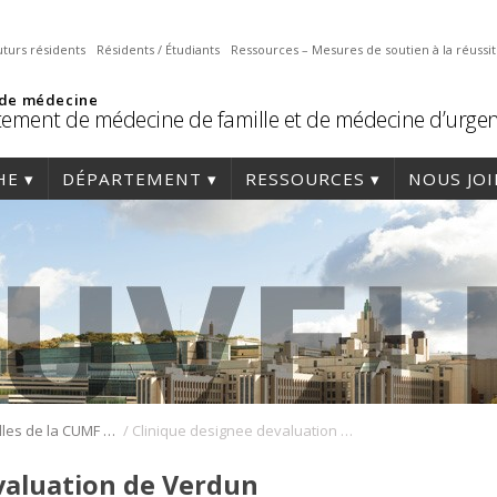
uturs résidents
Résidents / Étudiants
Ressources – Mesures de soutien à la réussi
 de médecine
ement de médecine de famille et de médecine d’urge
HE
DÉPARTEMENT
RESSOURCES
NOUS JO
/
Des nouvelles de la CUMF de Verdun
Clinique designee devaluation de Verdun
valuation de Verdun