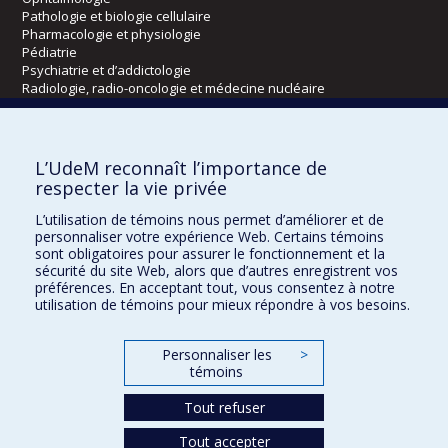
Pathologie et biologie cellulaire
Pharmacologie et physiologie
Pédiatrie
Psychiatrie et d’addictologie
Radiologie, radio-oncologie et médecine nucléaire
Écoles
L’UdeM reconnaît l’importance de
Kinésiologie et des sciences de l’activité physique
respecter la vie privée
Orthophonie et audiologie
L’utilisation de témoins nous permet d’améliorer et de
Réadaptation
personnaliser votre expérience Web. Certains témoins
sont obligatoires pour assurer le fonctionnement et la
Directions
sécurité du site Web, alors que d’autres enregistrent vos
préférences. En acceptant tout, vous consentez à notre
DPC
utilisation de témoins pour mieux répondre à vos besoins.
CPASS
Éthique clinique
Personnaliser les
>
témoins
Tout refuser
Tout accepter