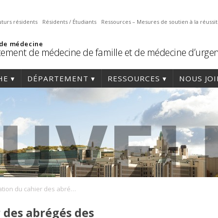
uturs résidents
Résidents / Étudiants
Ressources – Mesures de soutien à la réussi
 de médecine
ement de médecine de famille et de médecine d’urge
HE
DÉPARTEMENT
RESSOURCES
NOUS JO
Publication du cahier des abrégés des présentations orales de recherches reçus dans le cadre des Journées annuelles du Département de médecine de famille et de médecine d’urgence 2020
r des abrégés des