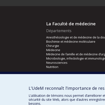
La Faculté de médecine
Départements
Anesthésiologie et de médecine de la do
Biochimie et médecine moléculaire
Chirurgie
Médecine
Médecine de famille et de médecine d’ur
Microbiologie, infectiologie et immunolog
Neurosciences
Nutrition
Écoles
Kinésiologie et des sciences de l’activité
L’UdeM reconnaît l’importance de resp
Orthophonie et audiologie
Réadaptation
L’utilisation de témoins nous permet d’améliorer e
sécurité du site Web, alors que d’autres enregistr
besoins.