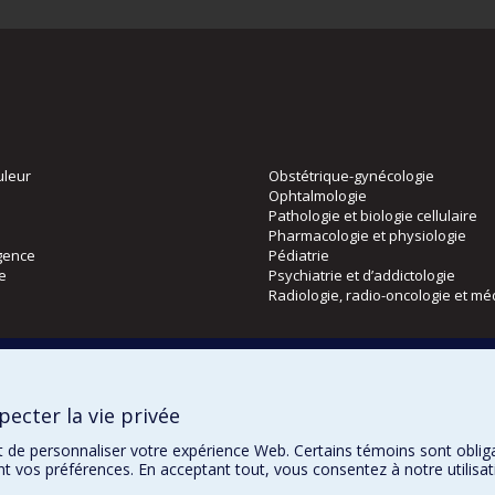
uleur
Obstétrique-gynécologie
Ophtalmologie
Pathologie et biologie cellulaire
Pharmacologie et physiologie
gence
Pédiatrie
ie
Psychiatrie et d’addictologie
Radiologie, radio-oncologie et mé
Directions
 physique
DPC
ecter la vie privée
CPASS
Éthique clinique
t de personnaliser votre expérience Web. Certains témoins sont oblig
ent vos préférences. En acceptant tout, vous consentez à notre utili