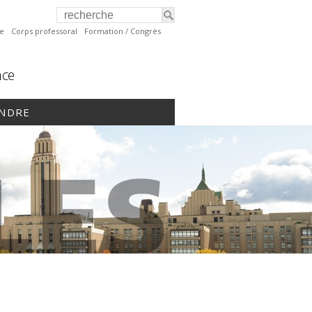
te
Corps professoral
Formation / Congrès
nce
INDRE