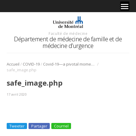
Faculté de médecine
Département de médecine de famille et de
médecine d’urgence
/
/
/
Accueil
COVID-19
Covid-19—a pivotal moment in community care
safe_image.php
safe_image.php
17 avril 2020
Tweeter
Partager
Courriel