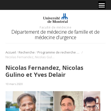
Faculté de médecine
Département de médecine de famille et de
médecine d’urgence
/
/
/
Accueil
Recherche
Programme de recherche en pédagogie médicale sur le rôle des savoirs expérientiels dans le développement des compétences non-techniques.
Nicolas Fernandez, Nicolas Gulino et Yves Delair
Nicolas Fernandez, Nicolas
Gulino et Yves Delair
10 mars 2020