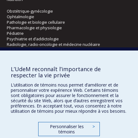
Obstétrique-gynécologie
Ophtalmologie
Pathologie et biologie cellulaire
Pharmacologie et physiologie
Pédiatrie
Psychiatrie et d’addictologie
Radiologie, radio-oncologie et médecine nucléaire
Écoles
L’UdeM reconnaît l’importance de
Kinésiologie et des sciences de l’activité physique
respecter la vie privée
Orthophonie et audiologie
L’utilisation de témoins nous permet d’améliorer et de
Réadaptation
personnaliser votre expérience Web. Certains témoins
sont obligatoires pour assurer le fonctionnement et la
Directions
sécurité du site Web, alors que d’autres enregistrent vos
préférences. En acceptant tout, vous consentez à notre
DPC
utilisation de témoins pour mieux répondre à vos besoins.
CPASS
Éthique clinique
Personnaliser les
>
témoins