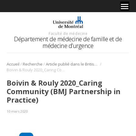
Faculté de médecine
Département de médecine de famille et de
médecine d’urgence
/
/
/
Accueil
Recherche
Article publié dans le British Medical Journal à propos du projet « Communauté soignante » par Antoine Boivin et Ghislaine Rouly
Boivin & Rouly 2020_Caring Community (BMJ Partnership in Practice)
Boivin & Rouly 2020_Caring
Community (BMJ Partnership in
Practice)
10 mars 2020