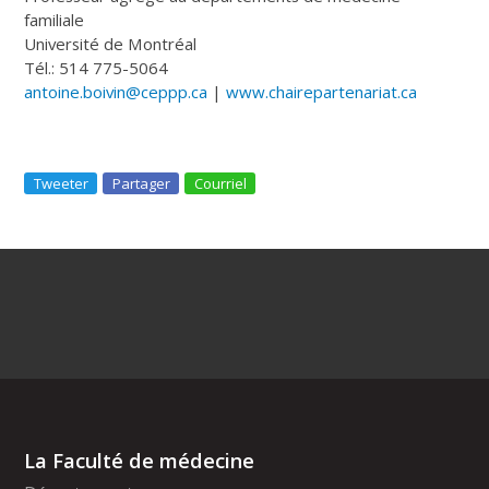
familiale
Université de Montréal
Tél.: 514 775-5064
antoine.boivin@ceppp.ca
|
www.chairepartenariat.ca
Tweeter
Partager
Courriel
La Faculté de médecine