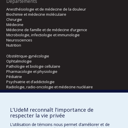
Départements
Anesthésiologie et de médecine de la douleur
Biochimie et médecine moléculaire
Chirurgie
Médecine
Médecine de famille et de médecine d’urgence
Microbiologie, infectiologie et immunologie
Neurosciences
Nutrition
Obstétrique-gynécologie
Ophtalmologie
Pathologie et biologie cellulaire
Pharmacologie et physiologie
Pédiatrie
Psychiatrie et d’addictologie
Radiologie, radio-oncologie et médecine nucléaire
Écoles
L’UdeM reconnaît l’importance de
Kinésiologie et des sciences de l’activité physique
respecter la vie privée
Orthophonie et audiologie
L’utilisation de témoins nous permet d’améliorer et de
Réadaptation