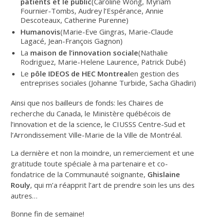
patients et le public
(Caroline Wong, Myriam
Fournier-Tombs, Audrey l’Espérance, Annie
Descoteaux, Catherine Purenne)
Humanovis
(Marie-Eve Gingras, Marie-Claude
Lagacé, Jean-François Gagnon)
La
maison de l’innovation sociale
(Nathalie
Rodriguez, Marie-Helene Laurence, Patrick Dubé)
Le
pôle IDEOS de HEC Montreal
en gestion des
entreprises sociales (Johanne Turbide, Sacha Ghadiri)
Ainsi que nos bailleurs de fonds: les Chaires de
recherche du Canada, le Ministère québécois de
l’innovation et de la science, le CIUSSS Centre-Sud et
l’Arrondissement Ville-Marie de la Ville de Montréal.
La dernière et non la moindre, un remerciement et une
gratitude toute spéciale à ma partenaire et co-
fondatrice de la Communauté soignante,
Ghislaine
Rouly
, qui m’a réapprit l’art de prendre soin les uns des
autres…
Bonne fin de semaine!