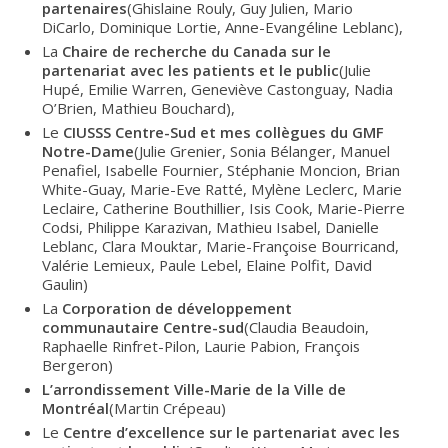
partenaires
(Ghislaine Rouly, Guy Julien, Mario
DiCarlo, Dominique Lortie, Anne-Evangéline Leblanc),
La
Chaire de recherche du Canada sur le
partenariat avec les patients et le public
(Julie
Hupé, Emilie Warren, Geneviève Castonguay, Nadia
O’Brien, Mathieu Bouchard),
Le
CIUSSS Centre-Sud et mes collègues du GMF
Notre-Dame
(Julie Grenier, Sonia Bélanger, Manuel
Penafiel, Isabelle Fournier, Stéphanie Moncion, Brian
White-Guay, Marie-Eve Ratté, Mylène Leclerc, Marie
Leclaire, Catherine Bouthillier, Isis Cook, Marie-Pierre
Codsi, Philippe Karazivan, Mathieu Isabel, Danielle
Leblanc, Clara Mouktar, Marie-Françoise Bourricand,
Valérie Lemieux, Paule Lebel, Elaine Polfit, David
Gaulin)
La
Corporation de développement
communautaire Centre-sud
(Claudia Beaudoin,
Raphaelle Rinfret-Pilon, Laurie Pabion, François
Bergeron)
L’arrondissement Ville-Marie de la Ville de
Montréal
(Martin Crépeau)
Le
Centre d’excellence sur le partenariat avec les