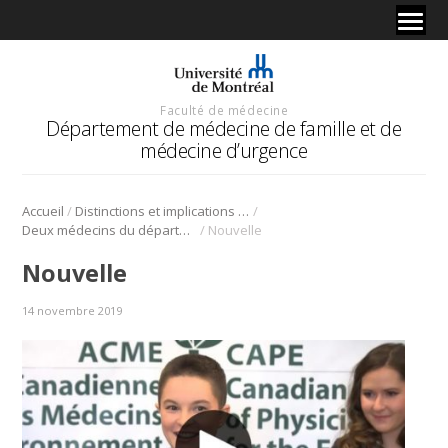
Faculté de médecine
Département de médecine de famille et de
médecine d’urgence
/
/
Accueil
Distinctions et implications de nos membres et résidents
/
Deux médecins du département, Dre Pétrin-Dérosiers et Dr Notebaert, s’impliquent dans la lutte contre les changements climatiques
Nouvelle
Nouvelle
14 novembre 2019