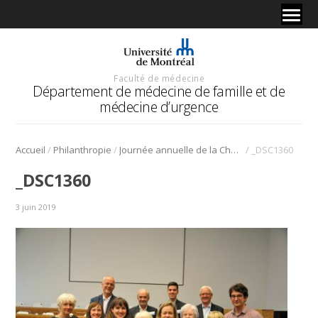
Faculté de médecine
Département de médecine de famille et de
médecine d’urgence
/
/
/
Accueil
Philanthropie
Journée annuelle de la Chaire de la famille Blanchard
_DSC1360
_DSC1360
3 juin 2019