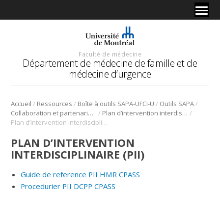
Faculté de médecine
Département de médecine de famille et de
médecine d’urgence
/
/
/
/
Accueil
Ressources
Boîte à outils SAPA-UFCI-U
Outils SAPA
/
/
Collaboration et partenariat patient
Plan d’intervention interdisciplinaire (PII)
Plan d’intervention interdisciplinaire (PII)
PLAN D’INTERVENTION
INTERDISCIPLINAIRE (PII)
Guide de reference PII HMR CPASS
Procedurier PII DCPP CPASS