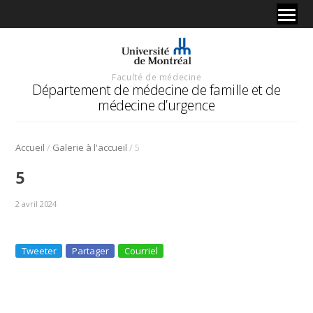
Faculté de médecine
Département de médecine de famille et de
médecine d’urgence
/
/
Accueil
Galerie à l'accueil
5
5
2 avril 2024
Tweeter
Partager
Courriel